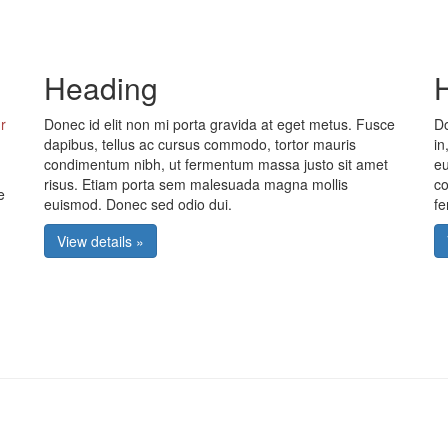
Heading
r
Donec id elit non mi porta gravida at eget metus. Fusce
Do
dapibus, tellus ac cursus commodo, tortor mauris
in
condimentum nibh, ut fermentum massa justo sit amet
eu
risus. Etiam porta sem malesuada magna mollis
co
e
euismod. Donec sed odio dui.
f
View details »