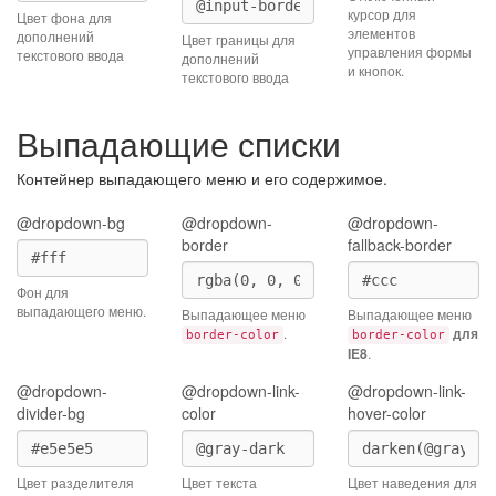
курсор для
Цвет фона для
элементов
дополнений
Цвет границы для
управления формы
текстового ввода
дополнений
и кнопок.
текстового ввода
Выпадающие списки
Контейнер выпадающего меню и его содержимое.
@dropdown-bg
@dropdown-
@dropdown-
border
fallback-border
Фон для
выпадающего меню.
Выпадающее меню
Выпадающее меню
.
для
border-color
border-color
IE8
.
@dropdown-
@dropdown-link-
@dropdown-link-
divider-bg
color
hover-color
Цвет разделителя
Цвет текста
Цвет наведения для