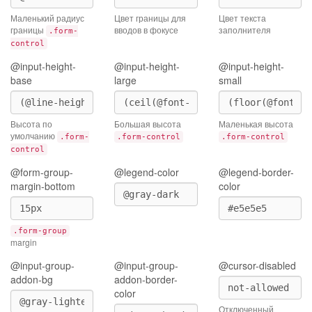
Маленький радиус
Цвет границы для
Цвет текста
границы
вводов в фокусе
заполнителя
.form-
control
@input-height-
@input-height-
@input-height-
base
large
small
Высота по
Большая высота
Маленькая высота
умолчанию
.form-
.form-control
.form-control
control
@form-group-
@legend-color
@legend-border-
margin-bottom
color
.form-group
margin
@input-group-
@input-group-
@cursor-disabled
addon-bg
addon-border-
color
Отключенный