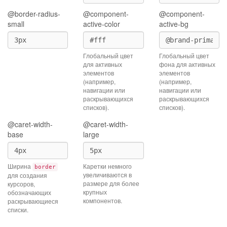
@border-radius-
@component-
@component-
small
active-color
active-bg
Глобальный цвет
Глобальный цвет
для активных
фона для активных
элементов
элементов
(например,
(например,
навигации или
навигации или
раскрывающихся
раскрывающихся
списков).
списков).
@caret-width-
@caret-width-
base
large
Ширина
Каретки немного
border
увеличиваются в
для создания
размере для более
курсоров,
крупных
обозначающих
компонентов.
раскрывающиеся
списки.