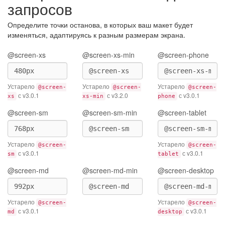
запросов
Определите точки останова, в которых ваш макет будет
изменяться, адаптируясь к разным размерам экрана.
@screen-xs
@screen-xs-min
@screen-phone
Устарело
Устарело
Устарело
@screen-
@screen-
@screen-
с v3.0.1
с v3.2.0
с v3.0.1
xs
xs-min
phone
@screen-sm
@screen-sm-min
@screen-tablet
Устарело
Устарело
@screen-
@screen-
с v3.0.1
с v3.0.1
sm
tablet
@screen-md
@screen-md-min
@screen-desktop
Устарело
Устарело
@screen-
@screen-
с v3.0.1
с v3.0.1
md
desktop