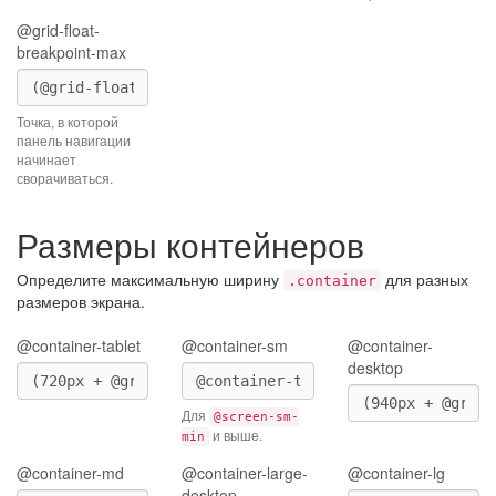
@grid-float-
breakpoint-max
Точка, в которой
панель навигации
начинает
сворачиваться.
Размеры контейнеров
Определите максимальную ширину
для разных
.container
размеров экрана.
@container-tablet
@container-sm
@container-
desktop
Для
@screen-sm-
и выше.
min
@container-md
@container-large-
@container-lg
desktop