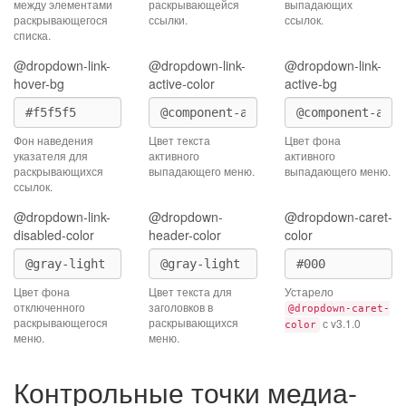
между элементами
раскрывающейся
выпадающих
раскрывающегося
ссылки.
ссылок.
списка.
@dropdown-link-
@dropdown-link-
@dropdown-link-
hover-bg
active-color
active-bg
Фон наведения
Цвет текста
Цвет фона
указателя для
активного
активного
раскрывающихся
выпадающего меню.
выпадающего меню.
ссылок.
@dropdown-link-
@dropdown-
@dropdown-caret-
disabled-color
header-color
color
Цвет фона
Цвет текста для
Устарело
отключенного
заголовков в
@dropdown-caret-
раскрывающегося
раскрывающихся
с v3.1.0
color
меню.
меню.
Контрольные точки медиа-