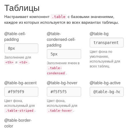
Таблицы
Настраивает компонент
с базовыми значениями,
.table
каждое из которых используется во всех вариантах таблицы.
@table-cell-
@table-
@table-bg
padding
condensed-cell-
padding
Цвет фона по
умолчанию,
Заполнение для
используемый для
и
.
Заполнение ячеек в
<th>
<td>
всех таблиц.
.table-
.
condensed
@table-bg-accent
@table-bg-hover
@table-bg-active
Цвет фона,
Цвет фона,
используемый для
используемый для
.
.
.table-striped
.table-hover
@table-border-
color