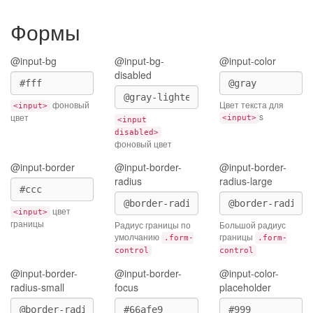
Формы
@input-bg
@input-bg-
@input-color
disabled
фоновый
Цвет текста для
<input>
s
цвет
<input>
<input
disabled>
фоновый цвет
@input-border
@input-border-
@input-border-
radius
radius-large
цвет
<input>
границы
Радиус границы по
Большой радиус
умолчанию
границы
.form-
.form-
control
control
@input-border-
@input-border-
@input-color-
radius-small
focus
placeholder