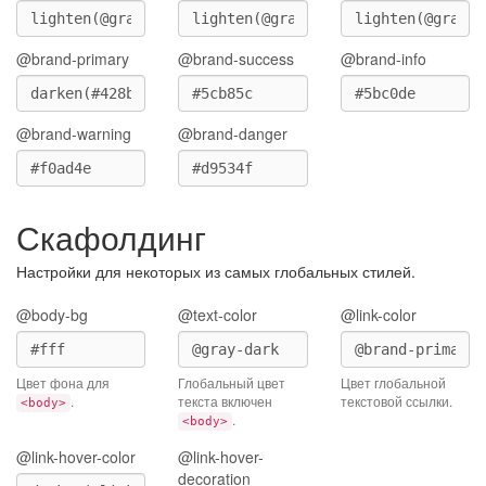
@brand-primary
@brand-success
@brand-info
@brand-warning
@brand-danger
Скафолдинг
Настройки для некоторых из самых глобальных стилей.
@body-bg
@text-color
@link-color
Цвет фона для
Глобальный цвет
Цвет глобальной
.
текста включен
текстовой ссылки.
<body>
.
<body>
@link-hover-color
@link-hover-
decoration