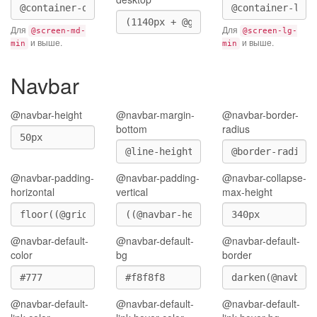
Для
Для
@screen-md-
@screen-lg-
и выше.
и выше.
min
min
Navbar
@navbar-height
@navbar-margin-
@navbar-border-
bottom
radius
@navbar-padding-
@navbar-padding-
@navbar-collapse-
horizontal
vertical
max-height
@navbar-default-
@navbar-default-
@navbar-default-
color
bg
border
@navbar-default-
@navbar-default-
@navbar-default-