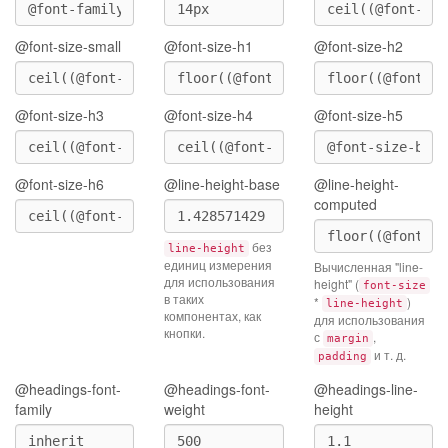
@font-size-small
@font-size-h1
@font-size-h2
@font-size-h3
@font-size-h4
@font-size-h5
@font-size-h6
@line-height-base
@line-height-
computed
без
line-height
единиц измерения
Вычисленная "line-
для использования
height" (
font-size
в таких
*
)
line-height
компонентах, как
для использования
кнопки.
с
,
margin
и т. д.
padding
@headings-font-
@headings-font-
@headings-line-
family
weight
height