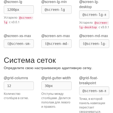
@screen-lg
@screen-lg-min
@screen-lg-
desktop
Устарело
@screen-
с v3.0.1
Устарело
lg
@screen-
с v3.0.1
lg-desktop
@screen-xs-max
@screen-sm-max
@screen-md-max
Система сеток
Определите свою настраиваемую адаптивную сетку.
@grid-columns
@grid-gutter-width
@grid-float-
breakpoint
Количество
Отступы между
столбцов в сетке.
столбцами. Делится
Точка, в которой
пополам для левого
панель навигации
и правого.
перестает
сворачиваться.