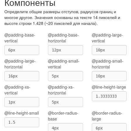
Компоненты
Определите общие размеры отступов, радиусов границ и
многое другое. Значения основаны на тексте 14 пикселей и
высоте строки 1.428 (~20 пикселей для начала).
@padding-base-
@padding-base-
@padding-large-
vertical
horizontal
vertical
@padding-large-
@padding-small-
@padding-small-
horizontal
vertical
horizontal
@padding-xs-
@padding-xs-
@line-height-large
vertical
horizontal
@line-height-small
@border-radius-
@border-radius-
base
large