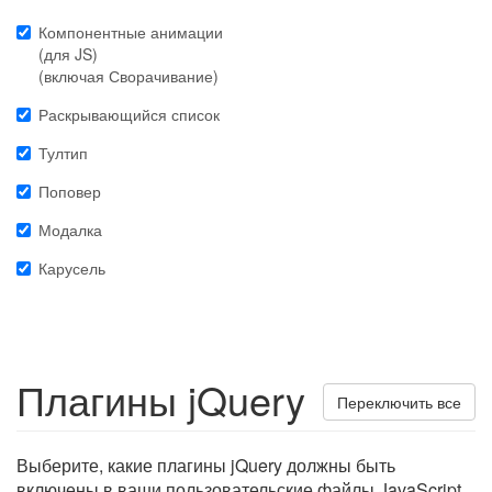
Компонентные анимации
(для JS)
(включая Сворачивание)
Раскрывающийся список
Тултип
Поповер
Модалка
Карусель
Плагины jQuery
Переключить все
Выберите, какие плагины jQuery должны быть
включены в ваши пользовательские файлы JavaScript.