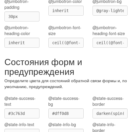
@jumbotron-
@jumbotron-color
@jumbotron-bg
padding
@jumbotron-
@jumbotron-font-
@jumbotron-
heading-color
size
heading-font-size
Состояния форм и
предупреждения
Определите цвета для состояний обратной связи формы и, по
умолчанию, предупреждений.
@state-success-
@state-success-
@state-success-
text
bg
border
@state-info-text
@state-info-bg
@state-info-
border