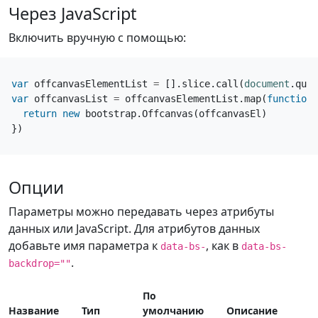
Через JavaScript
Включить вручную с помощью:
var
offcanvasElementList
=
[].
slice
.
call
(
document
.
quer
var
offcanvasList
=
offcanvasElementList
.
map
(
function
return
new
bootstrap
.
Offcanvas
(
offcanvasEl
)
})
Опции
Параметры можно передавать через атрибуты
данных или JavaScript. Для атрибутов данных
добавьте имя параметра к
, как в
data-bs-
data-bs-
.
backdrop=""
По
Название
Тип
умолчанию
Описание