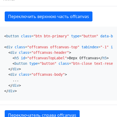
Переключить верхнюю часть offcanvas
<
button
class
=
"btn btn-primary"
type
=
"button"
data-bs-
<
div
class
=
"offcanvas offcanvas-top"
tabindex
=
"-1"
id
=
<
div
class
=
"offcanvas-header"
>
<
h5
id
=
"offcanvasTopLabel"
>
Верх Offcanvas
</
h5
>
<
button
type
=
"button"
class
=
"btn-close text-reset"
</
div
>
<
div
class
=
"offcanvas-body"
>
    ...

</
div
>
</
div
>
Переключатель справа offcanvas