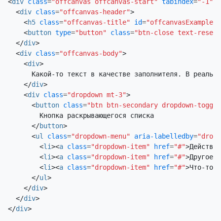
<
div
class
=
"offcanvas offcanvas-start"
tabindex
=
"-1"
i
<
div
class
=
"offcanvas-header"
>
<
h5
class
=
"offcanvas-title"
id
=
"offcanvasExampleLa
<
button
type
=
"button"
class
=
"btn-close text-reset"
</
div
>
<
div
class
=
"offcanvas-body"
>
<
div
>
      Какой-то текст в качестве заполнителя. В реально
</
div
>
<
div
class
=
"dropdown mt-3"
>
<
button
class
=
"btn btn-secondary dropdown-toggle
        Кнопка раскрывающегося списка

</
button
>
<
ul
class
=
"dropdown-menu"
aria-labelledby
=
"dropd
<
li
><
a
class
=
"dropdown-item"
href
=
"#"
>
Действие
<
li
><
a
class
=
"dropdown-item"
href
=
"#"
>
Другое д
<
li
><
a
class
=
"dropdown-item"
href
=
"#"
>
Что-то е
</
ul
>
</
div
>
</
div
>
</
div
>