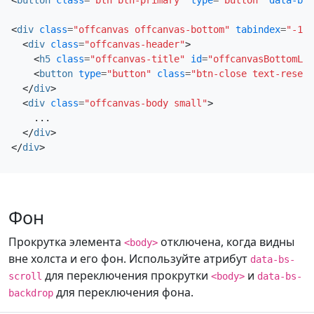
<
div
class
=
"offcanvas offcanvas-bottom"
tabindex
=
"-1"
<
div
class
=
"offcanvas-header"
>
<
h5
class
=
"offcanvas-title"
id
=
"offcanvasBottomLab
<
button
type
=
"button"
class
=
"btn-close text-reset"
</
div
>
<
div
class
=
"offcanvas-body small"
>
    ...

</
div
>
</
div
>
Фон
Прокрутка элемента
отключена, когда видны
<body>
вне холста и его фон. Используйте атрибут
data-bs-
для переключения прокрутки
и
scroll
<body>
data-bs-
для переключения фона.
backdrop