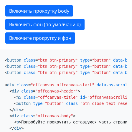
Включить прокрутку body
Включить фон (по умолчанию)
Включите прокрутку и фон
<
button
class
=
"btn btn-primary"
type
=
"button"
data-bs-
<
button
class
=
"btn btn-primary"
type
=
"button"
data-bs-
<
button
class
=
"btn btn-primary"
type
=
"button"
data-bs-
<
div
class
=
"offcanvas offcanvas-start"
data-bs-scroll
=
<
div
class
=
"offcanvas-header"
>
<
h5
class
=
"offcanvas-title"
id
=
"offcanvasScrolling
<
button
type
=
"button"
class
=
"btn-close text-reset"
</
div
>
<
div
class
=
"offcanvas-body"
>
<
p
>
Попробуйте прокрутить оставшуюся часть страницы
</
div
>