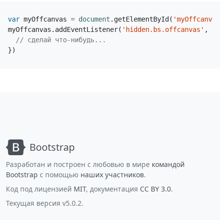
var
myOffcanvas
=
document
.
getElementById
(
'myOffcanvas
myOffcanvas
.
addEventListener
(
'hidden.bs.offcanvas'
,
fu
})
Bootstrap
Разработан и построен с любовью в мире
командой
Bootstrap
с помощью
наших участников
.
Код под лицензией
MIT
, документация
CC BY 3.0
.
Текущая версия v5.0.2.