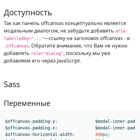
Доступность
Так как панель offcanvas концептуально является
модальным диалогом, не забудьте добавить
aria-
—ссылку на заголовок offcanvas - в
labelledby="..."
. Обратите внимание, что Вам не нужно
.offcanvas
добавлять
, поскольку мы уже
role="dialog"
добавляем его через JavaScript.
Sass
Переменные
$offcanvas-padding-y
:
$modal-inner-paddi
$offcanvas-padding-x
:
$modal-inner-paddi
$offcanvas-horizontal-width
:
400
px
;