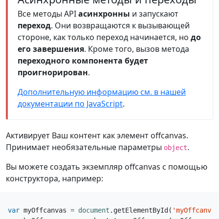
Все методы API
асинхронны
и запускают
переход
. Они возвращаются к вызывающей
стороне, как только переход начинается, но
до
его завершения
. Кроме того, вызов метода
переходного компонента будет
проигнорирован
.
Дополнительную информацию см. в нашей
документации по JavaScript
.
Активирует Ваш контент как элемент offcanvas.
Принимает необязательные параметры
.
object
Вы можете создать экземпляр offcanvas с помощью
конструктора, например:
var
myOffcanvas
=
document
.
getElementById
(
'myOffcanvas