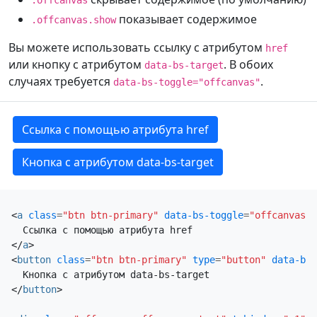
показывает содержимое
.offcanvas.show
Вы можете использовать ссылку с атрибутом
href
или кнопку с атрибутом
. В обоих
data-bs-target
случаях требуется
.
data-bs-toggle="offcanvas"
Ссылка с помощью атрибута href
Кнопка с атрибутом data-bs-target
<
a
class
=
"btn btn-primary"
data-bs-toggle
=
"offcanvas"
</
a
>
<
button
class
=
"btn btn-primary"
type
=
"button"
data-bs-
</
button
>