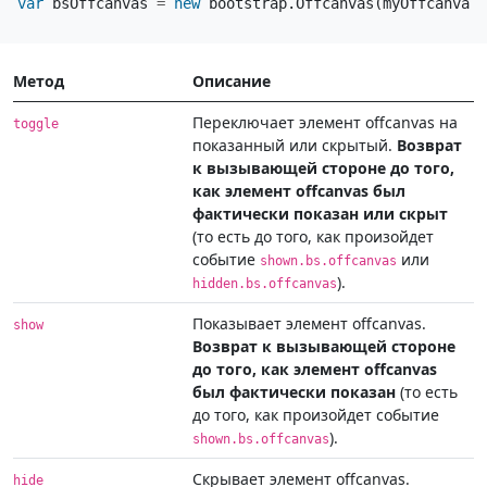
var
bsOffcanvas
=
new
bootstrap
.
Offcanvas
(
myOffcanvas
)
Метод
Описание
Переключает элемент offcanvas на
toggle
показанный или скрытый.
Возврат
к вызывающей стороне до того,
как элемент offcanvas был
фактически показан или скрыт
(то есть до того, как произойдет
событие
или
shown.bs.offcanvas
).
hidden.bs.offcanvas
Показывает элемент offcanvas.
show
Возврат к вызывающей стороне
до того, как элемент offcanvas
был фактически показан
(то есть
до того, как произойдет событие
).
shown.bs.offcanvas
Скрывает элемент offcanvas.
hide