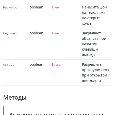
boolean
Нанесите фон
backdrop
true
на тело, пока
не открыт
холст
boolean
Закрывает
keyboard
true
offcanvas при
нажатии
клавиши
выхода
boolean
Разрешить
scroll
false
прокрутку тела
при открытом
вне холста
Методы
Асинхронные методы и переходы