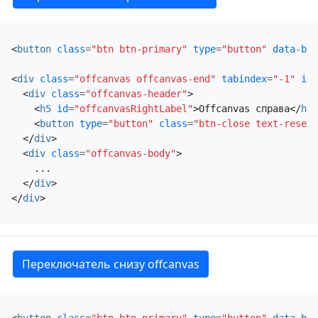
<
button
class
=
"btn btn-primary"
type
=
"button"
data-bs-
<
div
class
=
"offcanvas offcanvas-end"
tabindex
=
"-1"
id
=
<
div
class
=
"offcanvas-header"
>
<
h5
id
=
"offcanvasRightLabel"
>
Offcanvas справа
</
h5
>
<
button
type
=
"button"
class
=
"btn-close text-reset"
</
div
>
<
div
class
=
"offcanvas-body"
>
    ...

</
div
>
</
div
>
Переключатель снизу offcanvas
<
button
class
=
"btn btn-primary"
type
=
"button"
data-bs-