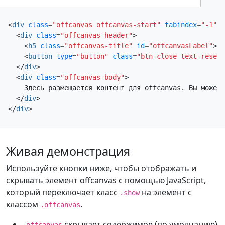
<
div
class
=
"offcanvas offcanvas-start"
tabindex
=
"-1"
i
<
div
class
=
"offcanvas-header"
>
<
h5
class
=
"offcanvas-title"
id
=
"offcanvasLabel"
>
Of
<
button
type
=
"button"
class
=
"btn-close text-reset"
</
div
>
<
div
class
=
"offcanvas-body"
>
    Здесь размещается контент для offcanvas. Вы можете
</
div
>
</
div
>
Живая демонстрация
Используйте кнопки ниже, чтобы отображать и
скрывать элемент offcanvas с помощью JavaScript,
который переключает класс
на элемент с
.show
классом
.
.offcanvas
скрывает содержимое (по умолчанию)
.offcanvas