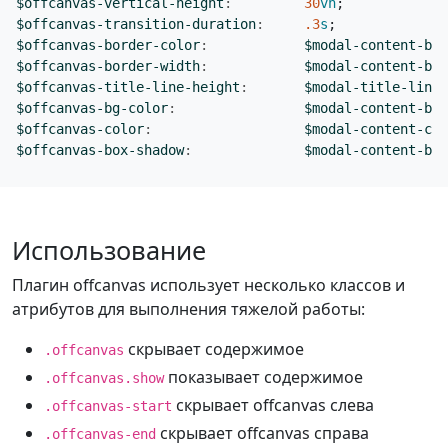
$offcanvas-vertical-height
:
30
vh
;
$offcanvas-transition-duration
:
.3
s
;
$offcanvas-border-color
:
$modal-content-bor
$offcanvas-border-width
:
$modal-content-bor
$offcanvas-title-line-height
:
$modal-title-line-
$offcanvas-bg-color
:
$modal-content-bg
;
$offcanvas-color
:
$modal-content-col
$offcanvas-box-shadow
:
$modal-content-box
Использование
Плагин offcanvas использует несколько классов и
атрибутов для выполнения тяжелой работы:
скрывает содержимое
.offcanvas
показывает содержимое
.offcanvas.show
скрывает offcanvas слева
.offcanvas-start
скрывает offcanvas справа
.offcanvas-end