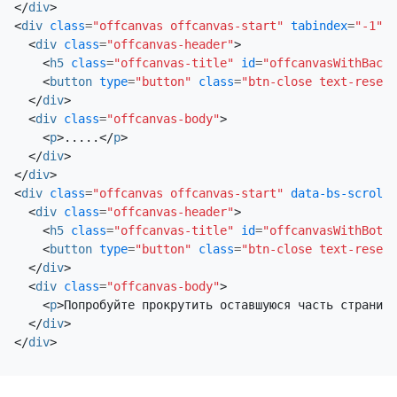
</
div
>
<
div
class
=
"offcanvas offcanvas-start"
tabindex
=
"-1"
i
<
div
class
=
"offcanvas-header"
>
<
h5
class
=
"offcanvas-title"
id
=
"offcanvasWithBackd
<
button
type
=
"button"
class
=
"btn-close text-reset"
</
div
>
<
div
class
=
"offcanvas-body"
>
<
p
>
.....
</
p
>
</
div
>
</
div
>
<
div
class
=
"offcanvas offcanvas-start"
data-bs-scroll
=
<
div
class
=
"offcanvas-header"
>
<
h5
class
=
"offcanvas-title"
id
=
"offcanvasWithBothO
<
button
type
=
"button"
class
=
"btn-close text-reset"
</
div
>
<
div
class
=
"offcanvas-body"
>
<
p
>
Попробуйте прокрутить оставшуюся часть страницы
</
div
>
</
div
>