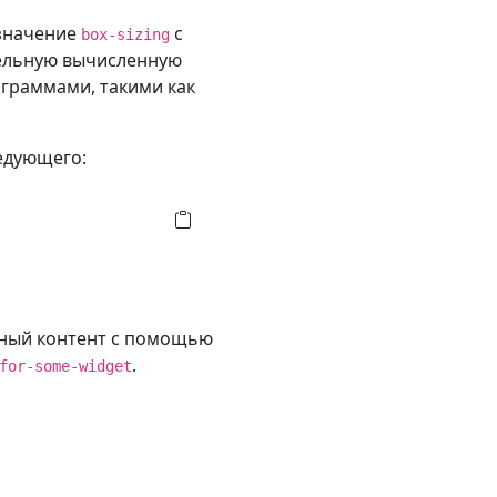
 значение
с
box-sizing
тельную вычисленную
граммами, такими как
ледующего:
нный контент с помощью
.
for-some-widget