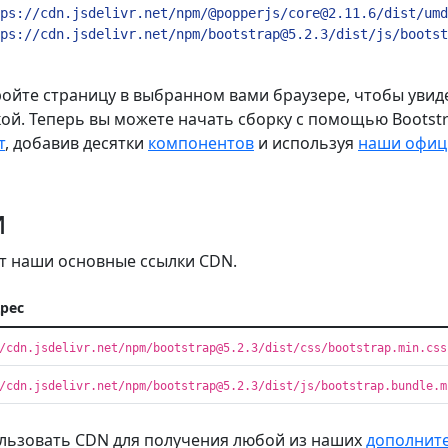
ps://cdn.jsdelivr.net/npm/@popperjs/core@2.11.6/dist/umd
ps://cdn.jsdelivr.net/npm/bootstrap@5.2.3/dist/js/bootst
ойте страницу в выбранном вами браузере, чтобы увиде
ой. Теперь вы можете начать сборку с помощью Bootstr
т
, добавив десятки
компонентов
и используя
наши офиц
и
от наши основные ссылки CDN.
рес
/cdn.jsdelivr.net/npm/bootstrap@5.2.3/dist/css/bootstrap.min.css
/cdn.jsdelivr.net/npm/bootstrap@5.2.3/dist/js/bootstrap.bundle.m
льзовать CDN для получения любой из наших
дополните