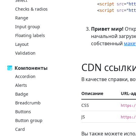
Select
<
script
src
=
"htt
Checks & radios
<
script
src
=
"htt
Range
Input group
Привет мир!
Откр
Floating labels
начальной загрузк
собственный
маке
Layout
Validation
CDN ссылк
Компоненты
Accordion
В качестве справки, в
Alerts
Описание
URL-ад
Badge
Breadcrumb
CSS
https:/
Buttons
JS
https:/
Button group
Card
Вы также можете испо