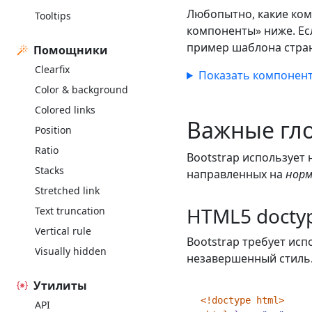
Любопытно, какие ком
Tooltips
компоненты» ниже. Ес
пример шаблона стра
Помощники
Clearfix
Показать компонент
Color & background
Colored links
Важные гл
Position
Ratio
Bootstrap использует
Stacks
направленных на
норм
Stretched link
HTML5 docty
Text truncation
Vertical rule
Bootstrap требует исп
Visually hidden
незавершенный стиль
Утилиты
<!doctype html>
API