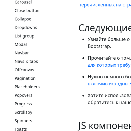
Carousel
перечисленных на ст
Close button
Collapse
Следующи
Dropdowns
List group
Узнайте больше о
Modal
Bootstrap.
Navbar
Прочитайте о том,
Navs & tabs
для которых требуе
Offcanvas
Нужно немного бо
Pagination
включив исходные
Placeholders
Хотите использова
Popovers
обратитесь к наш
Progress
Scrollspy
Spinners
JS компон
Toasts