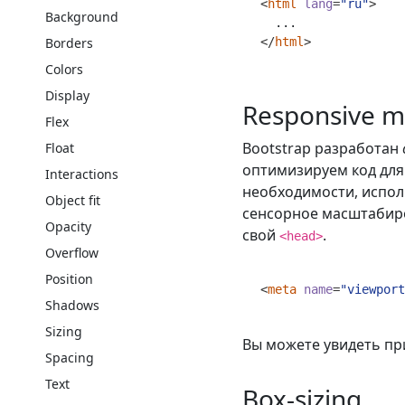
<
html
lang
=
"ru"
>
Background
Borders
</
html
>
Colors
Display
Responsive m
Flex
Bootstrap разработан
Float
оптимизируем код для
Interactions
необходимости, испол
Object fit
сенсорное масштабиро
Opacity
свой
.
<head>
Overflow
Position
<
meta
name
=
"viewport
Shadows
Sizing
Вы можете увидеть пр
Spacing
Text
Box-sizing