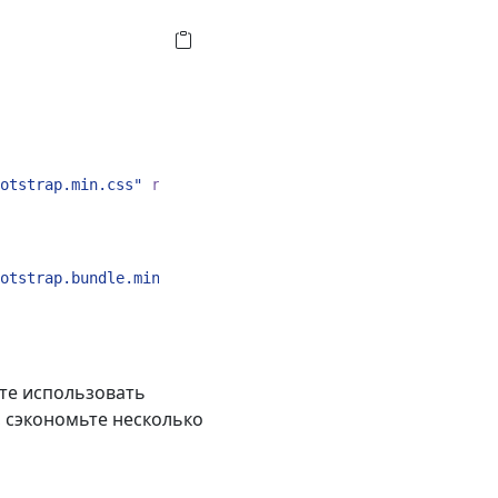
otstrap.min.css"
rel
=
"stylesheet"
integrity
=
"sha384-rbsA
otstrap.bundle.min.js"
integrity
=
"sha384-kenU1KFdBIe4zVF
ете использовать
 сэкономьте несколько