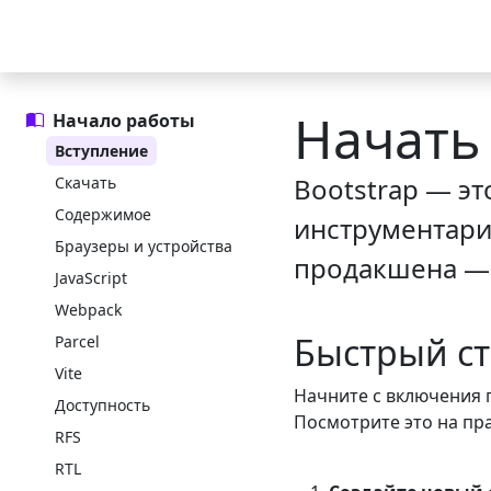
Перейти к основному содержанию
Перейти к нав
Документация
Примеры
Шпаргалка
Ико
Начать 
Начало работы
Вступление
Bootstrap — э
Скачать
Содержимое
инструментарий
Браузеры и устройства
продакшена — 
JavaScript
Webpack
Быстрый с
Parcel
Vite
Начните с включения г
Доступность
Посмотрите это на пр
RFS
RTL