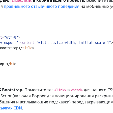
 файл
в корне вашего проекта.
Включите так
index.html
ля
правильного отзывчивого поведения
на мобильных у
t
=
"utf-8"
>
viewport"
content
=
"width=device-width, initial-scale=1"
>
Bootstrap
</
title
>
ир!
</
h1
>
 Bootstrap.
Поместите тег
в
для нашего CS
<link>
<head>
aScript (включая Popper для позиционирования раскрыв
бщения и всплывающие подсказки) перед закрывающи
сылках CDN
.