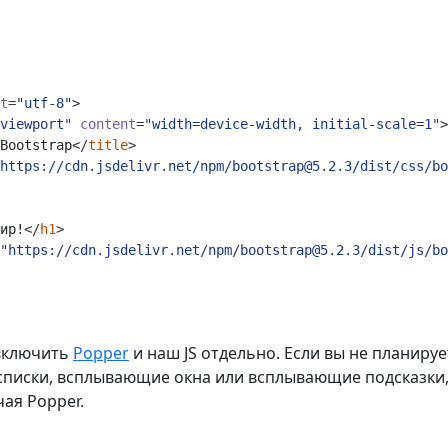
t
=
"utf-8"
>
viewport"
content
=
"width=device-width, initial-scale=1"
>
Bootstrap
</
title
>
https://cdn.jsdelivr.net/npm/bootstrap@5.2.3/dist/css/bo
ир!
</
h1
>
"https://cdn.jsdelivr.net/npm/bootstrap@5.2.3/dist/js/bo
включить
Popper
и наш JS отдельно. Если вы не планиру
писки, всплывающие окна или всплывающие подсказки,
чая Popper.