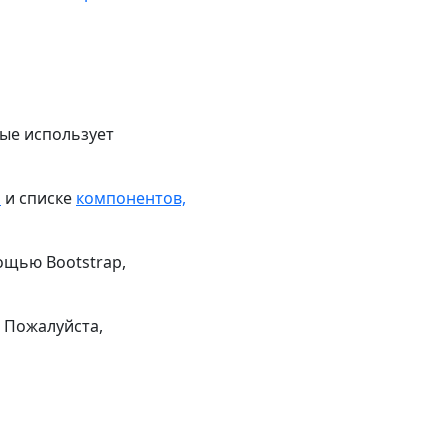
рые использует
я
и списке
компонентов,
ощью Bootstrap,
? Пожалуйста,