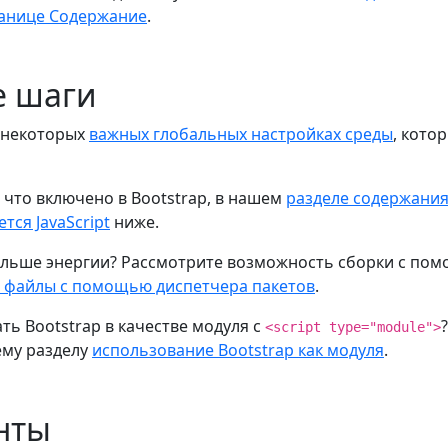
ранице Содержание
.
е шаги
 некоторых
важных глобальных настройках среды
, кото
 что включено в Bootstrap, в нашем
разделе содержани
тся JavaScript
ниже.
льше энергии? Рассмотрите возможность сборки с пом
 файлы с помощью диспетчера пакетов
.
ть Bootstrap в качестве модуля с
<script type="module">
ему разделу
использование Bootstrap как модуля
.
енты