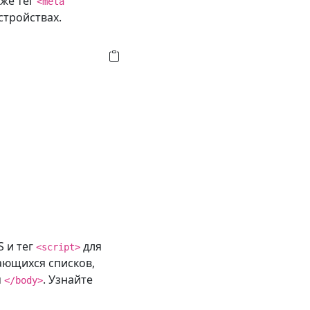
же тег
<meta
стройствах.
S и тег
для
<script>
ающихся списков,
м
. Узнайте
</body>