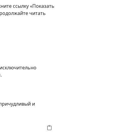
кните ссылку «Показать
продолжайте читать
и исключительно
.
 причудливый и