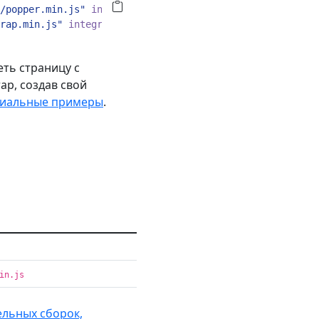
/popper.min.js"
integrity
=
"sha384-oBqDVmMz9ATKxIep9tiCxS
rap.min.js"
integrity
=
"sha384-cuYeSxntonz0PPNlHhBs68uyIA
ть страницу с
ap, создав свой
иальные примеры
.
in.js
льных сборок,