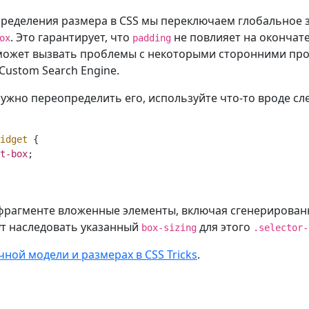
пределения размера в CSS мы переключаем глобальное
. Это гарантирует, что
не повлияет на оконча
ox
padding
может вызвать проблемы с некоторыми сторонними про
Custom Search Engine.
нужно переопределить его, используйте что-то вроде с
idget
{
t-box
;
фрагменте вложенные элементы, включая сгенерирова
дут наследовать указанный
для этого
box-sizing
.selector-
чной модели и размерах в CSS Tricks
.