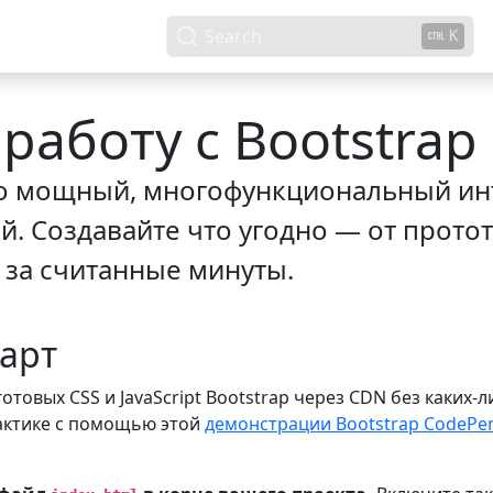
игации по документации
нки
Темы
Блог
Search
K
работу с Bootstrap
то мощный, многофункциональный и
. Создавайте что угодно — от прото
за считанные минуты.
тарт
отовых CSS и JavaScript Bootstrap через CDN без каких-л
актике с помощью этой
демонстрации Bootstrap CodePe