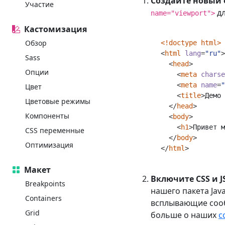
Создайте новый
Участие
д
name="viewport">
Кастомизация
Обзор
<!doctype html>
<
html
lang
=
"ru"
>
Sass
<
head
>
Опции
<
meta
charse
<
meta
name
=
"
Цвет
<
title
>
Демо 
Цветовые режимы
</
head
>
Компоненты
<
body
>
<
h1
>
Привет м
CSS переменные
</
body
>
Оптимизация
</
html
>
Макет
Включите CSS и JS
Breakpoints
нашего пакета Jav
Containers
всплывающие соо
Grid
больше о наших
с