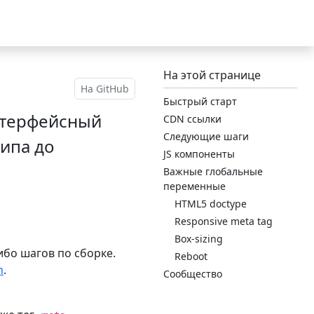
Bootstrap
(переключитьс
v5.2
На этой странице
На GitHub
Быстрый старт
нтерфейсный
CDN ссылки
Следующие шаги
типа до
JS компоненты
Важные глобальные
переменные
HTML5 doctype
Responsive meta tag
Box-sizing
ибо шагов по сборке.
Reboot
n
.
Сообщество