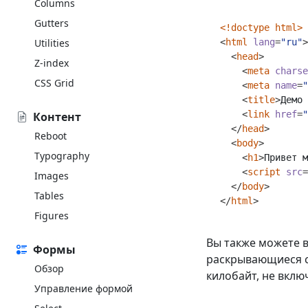
Columns
Gutters
<!doctype html>
Utilities
<
html
lang
=
"ru"
>
<
head
>
Z-index
<
meta
charse
CSS Grid
<
meta
name
=
"
<
title
>
Демо 
<
link
href
=
"
Контент
</
head
>
Reboot
<
body
>
Typography
<
h1
>
Привет м
<
script
src
=
Images
</
body
>
Tables
</
html
>
Figures
Вы также можете 
Формы
раскрывающиеся с
Обзор
килобайт, не вклю
Управление формой