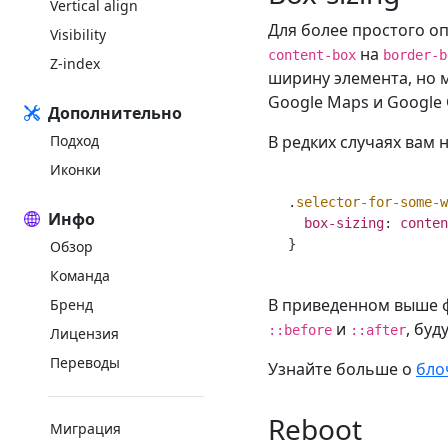
Vertical align
Для более простого о
Visibility
на
content-box
border-b
Z-index
ширину элемента, но 
Google Maps и Google 
Дополнительно
Подход
В редких случаях вам 
Иконки
.
selector-for-some-w
Инфо
box-sizing
:
conten
}
Обзор
Команда
В приведенном выше 
Бренд
и
, бу
::before
::after
Лицензия
Переводы
Узнайте больше о
бло
Reboot
Миграция