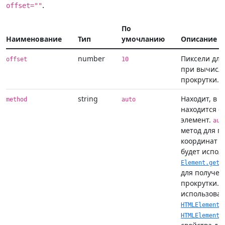
.
offset=""
По
Наименование
Тип
умочланию
Описание
number
Пиксели для
offset
10
при вычисл
прокрутки.
string
Находит, в к
method
auto
находится 
элемент.
aut
метод для п
координат п
будет испол
Element.getB
для получен
прокрутки.
p
использоват
HTMLElement.
HTMLElement.