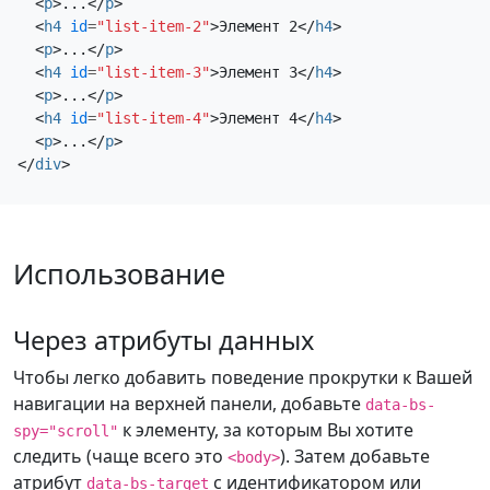
<
p
>
...
</
p
>
Обратите внимание, что при
повторяется на протяжении
<
h4
id
=
"list-item-2"
>
Элемент 2
</
h4
>
прокрутке страницы вниз
всего примера компонента. Мы
<
p
>
...
</
p
>
соответствующая ссылка
продолжаем добавлять сюда еще
<
h4
id
=
"list-item-3"
>
Элемент 3
</
h4
>
навигации выделяется. Это
несколько примеров, чтобы
<
p
>
...
</
p
>
повторяется на протяжении
<
h4
id
=
"list-item-4"
>
Элемент 4
</
h4
>
подчеркнуть прокрутку и
<
p
>
...
</
p
>
всего примера компонента. Мы
выделение.
</
div
>
продолжаем добавлять сюда еще
Элемент 3-2
несколько примеров, чтобы
подчеркнуть прокрутку и
Это некий заполнитель для
выделение.
страницы с прокруткой.
Использование
Обратите внимание, что при
Элемент 3
прокрутке страницы вниз
соответствующая ссылка
Это некий заполнитель для
Через атрибуты данных
навигации выделяется. Это
страницы с прокруткой.
Чтобы легко добавить поведение прокрутки к Вашей
повторяется на протяжении
Обратите внимание, что при
навигации на верхней панели, добавьте
data-bs-
всего примера компонента. Мы
прокрутке страницы вниз
к элементу, за которым Вы хотите
spy="scroll"
продолжаем добавлять сюда еще
соответствующая ссылка
следить (чаще всего это
). Затем добавьте
<body>
несколько примеров, чтобы
навигации выделяется. Это
атрибут
с идентификатором или
data-bs-target
подчеркнуть прокрутку и