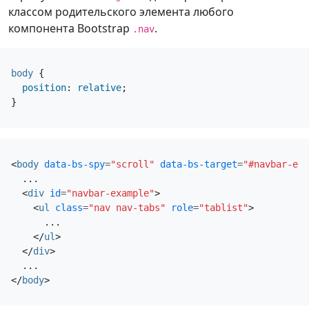
повторяется на протяжении
классом родительского элемента любого
выделение.
всего примера компонента. Мы
компонента Bootstrap
.
.nav
продолжаем добавлять сюда еще
несколько примеров, чтобы
подчеркнуть прокрутку и
body
{
выделение.
position
:
relative
;
}
Элемент 4
Это некий заполнитель для
страницы с прокруткой.
<
body
data-bs-spy
=
"scroll"
data-bs-target
=
"#navbar-exa
Обратите внимание, что при
  ...

прокрутке страницы вниз
<
div
id
=
"navbar-example"
>
соответствующая ссылка
<
ul
class
=
"nav nav-tabs"
role
=
"tablist"
>
навигации выделяется. Это
      ...

повторяется на протяжении
</
ul
>
всего примера компонента. Мы
</
div
>
продолжаем добавлять сюда еще
</
body
>
несколько примеров, чтобы
подчеркнуть прокрутку и