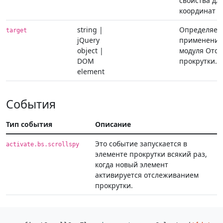
свойства дл
координат п
string |
Определяет 
target
jQuery
применения
object |
модуля Отс
DOM
прокрутки.
element
События
Тип события
Описание
Это событие запускается в
activate.bs.scrollspy
элементе прокрутки всякий раз,
когда новый элемент
активируется отслеживанием
прокрутки.