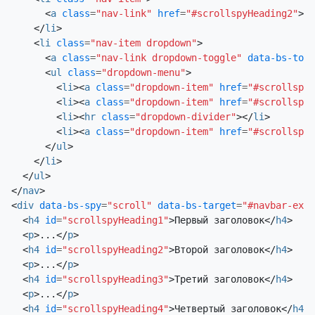
сюда еще несколько примеров, чтобы подчеркнуть
<
a
class
=
"nav-link"
href
=
"#scrollspyHeading2"
>
Вт
прокрутку и выделение.
</
li
>
<
li
class
=
"nav-item dropdown"
>
Третий заголовок
<
a
class
=
"nav-link dropdown-toggle"
data-bs-togg
Это некий заполнитель для страницы с прокруткой.
<
ul
class
=
"dropdown-menu"
>
Обратите внимание, что при прокрутке страницы
<
li
><
a
class
=
"dropdown-item"
href
=
"#scrollspyH
<
li
><
a
class
=
"dropdown-item"
href
=
"#scrollspyH
вниз соответствующая ссылка навигации
<
li
><
hr
class
=
"dropdown-divider"
></
li
>
выделяется. Это повторяется на протяжении всего
<
li
><
a
class
=
"dropdown-item"
href
=
"#scrollspyH
примера компонента. Мы продолжаем добавлять
</
ul
>
сюда еще несколько примеров, чтобы подчеркнуть
</
li
>
прокрутку и выделение.
</
ul
>
</
nav
>
Четвертый заголовок
<
div
data-bs-spy
=
"scroll"
data-bs-target
=
"#navbar-exam
<
h4
id
=
"scrollspyHeading1"
>
Первый заголовок
</
h4
>
Это некий заполнитель для страницы с прокруткой.
<
p
>
...
</
p
>
Обратите внимание, что при прокрутке страницы
<
h4
id
=
"scrollspyHeading2"
>
Второй заголовок
</
h4
>
вниз соответствующая ссылка навигации
<
p
>
...
</
p
>
выделяется. Это повторяется на протяжении всего
<
h4
id
=
"scrollspyHeading3"
>
Третий заголовок
</
h4
>
примера компонента. Мы продолжаем добавлять
<
p
>
...
</
p
>
сюда еще несколько примеров, чтобы подчеркнуть
<
h4
id
=
"scrollspyHeading4"
>
Четвертый заголовок
</
h4
>