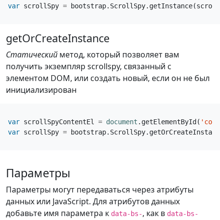
var
scrollSpy
=
bootstrap
.
ScrollSpy
.
getInstance
(
scroll
getOrCreateInstance
Статический
метод, который позволяет вам
получить экземпляр scrollspy, связанный с
элементом DOM, или создать новый, если он не был
инициализирован
var
scrollSpyContentEl
=
document
.
getElementById
(
'cont
var
scrollSpy
=
bootstrap
.
ScrollSpy
.
getOrCreateInstanc
Параметры
Параметры могут передаваться через атрибуты
данных или JavaScript. Для атрибутов данных
добавьте имя параметра к
, как в
data-bs-
data-bs-