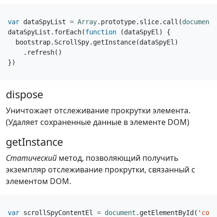
var
dataSpyList
=
Array
.
prototype
.
slice
.
call
(
document
.
dataSpyList
.
forEach
(
function
(
dataSpyEl
)
{
bootstrap
.
ScrollSpy
.
getInstance
(
dataSpyEl
)
.
refresh
()
})
dispose
Уничтожает отслеживание прокрутки элемента.
(Удаляет сохраненные данные в элементе DOM)
getInstance
Статический
метод, позволяющий получить
экземпляр отслеживание прокрутки, связанный с
элементом DOM.
var
scrollSpyContentEl
=
document
.
getElementById
(
'cont