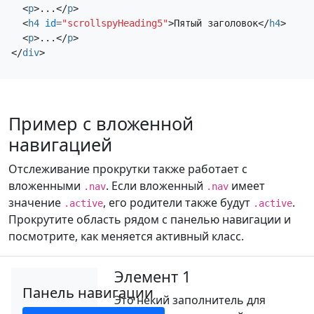
<
p
>
...
</
p
>
прокрутку и выделение.
<
h4
id
=
"scrollspyHeading5"
>
Пятый заголовок
</
h4
>
Пятый заголовок
<
p
>
...
</
p
>
</
div
>
Это некий заполнитель для страницы с прокруткой.
Обратите внимание, что при прокрутке страницы
вниз соответствующая ссылка навигации
выделяется. Это повторяется на протяжении всего
Пример с вложенной
примера компонента. Мы продолжаем добавлять
навигацией
сюда еще несколько примеров, чтобы подчеркнуть
прокрутку и выделение.
Отслеживание прокрутки также работает с
вложенными
. Если вложенный
имеет
.nav
.nav
значение
, его родители также будут
.
.active
.active
Прокрутите область рядом с панелью навигации и
посмотрите, как меняется активный класс.
Элемент 1
Панель навигации
Это некий заполнитель для