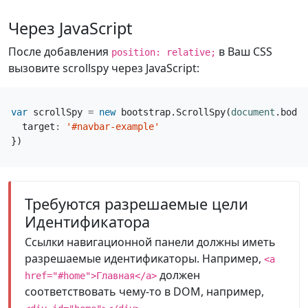
выделение.
Через JavaScript
После добавления
в Ваш CSS
position: relative;
вызовите scrollspy через JavaScript:
var
scrollSpy
=
new
bootstrap
.
ScrollSpy
(
document
.
body
,
target
:
'#navbar-example'
})
Требуются разрешаемые цели
Идентификатора
Ссылки навигационной панели должны иметь
разрешаемые идентификаторы. Например,
<a
должен
href="#home">Главная</a>
соответствовать чему-то в DOM, например,
.