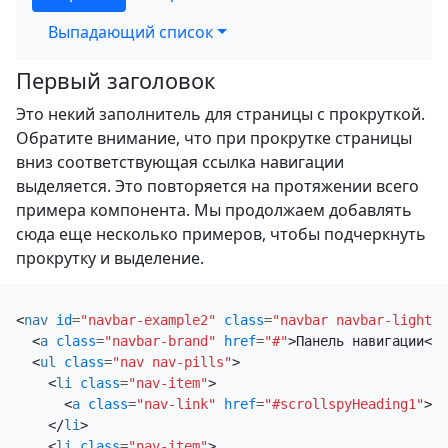
Выпадающий список
Первый заголовок
Это некий заполнитель для страницы с прокруткой.
Обратите внимание, что при прокрутке страницы
вниз соответствующая ссылка навигации
выделяется. Это повторяется на протяжении всего
примера компонента. Мы продолжаем добавлять
сюда еще несколько примеров, чтобы подчеркнуть
прокрутку и выделение.
Второй заголовок
<
nav
id
=
"navbar-example2"
class
=
"navbar navbar-light b
Это некий заполнитель для страницы с прокруткой.
<
a
class
=
"navbar-brand"
href
=
"#"
>
Панель навигации
</
a
Обратите внимание, что при прокрутке страницы
<
ul
class
=
"nav nav-pills"
>
вниз соответствующая ссылка навигации
<
li
class
=
"nav-item"
>
выделяется. Это повторяется на протяжении всего
<
a
class
=
"nav-link"
href
=
"#scrollspyHeading1"
>
Пе
примера компонента. Мы продолжаем добавлять
</
li
>
<
li
class
=
"nav-item"
>