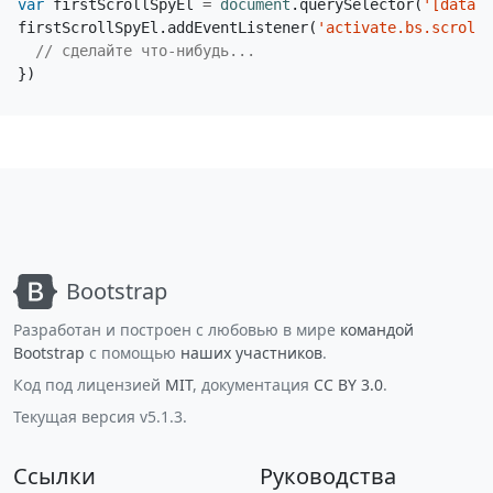
var
firstScrollSpyEl
=
document
.
querySelector
(
'[data-b
firstScrollSpyEl
.
addEventListener
(
'activate.bs.scrolls
})
Bootstrap
Разработан и построен с любовью в мире
командой
Bootstrap
с помощью
наших участников
.
Код под лицензией
MIT
, документация
CC BY 3.0
.
Текущая версия v5.1.3.
Ссылки
Руководства