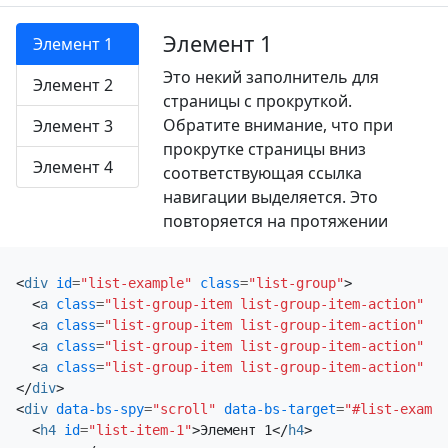
страницы с прокруткой.
Обратите внимание, что при
Элемент 1
Элемент 1
прокрутке страницы вниз
Это некий заполнитель для
соответствующая ссылка
Элемент 2
страницы с прокруткой.
навигации выделяется. Это
Обратите внимание, что при
Элемент 3
повторяется на протяжении
прокрутке страницы вниз
всего примера компонента. Мы
Элемент 4
соответствующая ссылка
продолжаем добавлять сюда еще
навигации выделяется. Это
несколько примеров, чтобы
повторяется на протяжении
подчеркнуть прокрутку и
всего примера компонента. Мы
выделение.
продолжаем добавлять сюда еще
Элемент 3-1
<
div
id
=
"list-example"
class
=
"list-group"
>
несколько примеров, чтобы
<
a
class
=
"list-group-item list-group-item-action"
hr
подчеркнуть прокрутку и
Это некий заполнитель для
<
a
class
=
"list-group-item list-group-item-action"
hr
выделение.
страницы с прокруткой.
<
a
class
=
"list-group-item list-group-item-action"
hr
Обратите внимание, что при
<
a
class
=
"list-group-item list-group-item-action"
hr
Элемент 2
</
div
>
прокрутке страницы вниз
<
div
data-bs-spy
=
"scroll"
data-bs-target
=
"#list-exampl
Это некий заполнитель для
соответствующая ссылка
<
h4
id
=
"list-item-1"
>
Элемент 1
</
h4
>
страницы с прокруткой.
навигации выделяется. Это