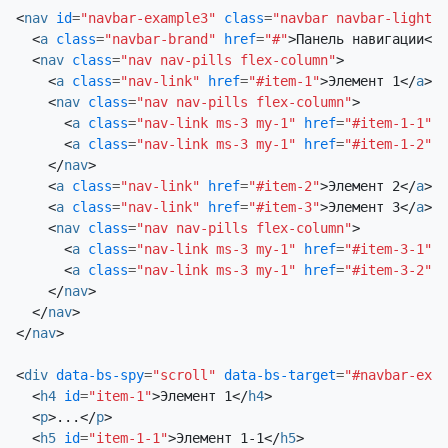
повторяется на протяжении
<
nav
id
=
"navbar-example3"
class
=
"navbar navbar-light b
всего примера компонента. Мы
<
a
class
=
"navbar-brand"
href
=
"#"
>
Панель навигации
</
a
продолжаем добавлять сюда еще
<
nav
class
=
"nav nav-pills flex-column"
>
несколько примеров, чтобы
<
a
class
=
"nav-link"
href
=
"#item-1"
>
Элемент 1
</
a
>
<
nav
class
=
"nav nav-pills flex-column"
>
подчеркнуть прокрутку и
<
a
class
=
"nav-link ms-3 my-1"
href
=
"#item-1-1"
>
Э
выделение.
<
a
class
=
"nav-link ms-3 my-1"
href
=
"#item-1-2"
>
Э
</
nav
>
Элемент 1-2
<
a
class
=
"nav-link"
href
=
"#item-2"
>
Элемент 2
</
a
>
Это некий заполнитель для
<
a
class
=
"nav-link"
href
=
"#item-3"
>
Элемент 3
</
a
>
страницы с прокруткой.
<
nav
class
=
"nav nav-pills flex-column"
>
Обратите внимание, что при
<
a
class
=
"nav-link ms-3 my-1"
href
=
"#item-3-1"
>
Э
<
a
class
=
"nav-link ms-3 my-1"
href
=
"#item-3-2"
>
Э
прокрутке страницы вниз
</
nav
>
соответствующая ссылка
</
nav
>
навигации выделяется. Это
</
nav
>
повторяется на протяжении
всего примера компонента. Мы
<
div
data-bs-spy
=
"scroll"
data-bs-target
=
"#navbar-exam
продолжаем добавлять сюда еще
<
h4
id
=
"item-1"
>
Элемент 1
</
h4
>
несколько примеров, чтобы
<
p
>
...
</
p
>
<
h5
id
=
"item-1-1"
>
Элемент 1-1
</
h5
>
подчеркнуть прокрутку и