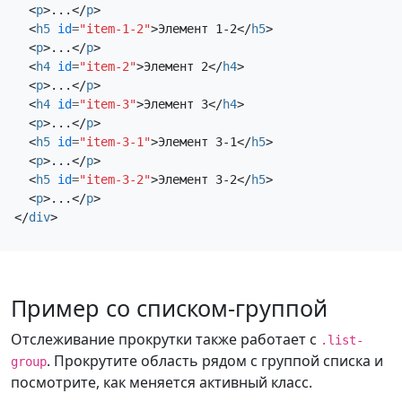
<
p
>
...
</
p
>
выделение.
<
h5
id
=
"item-1-2"
>
Элемент 1-2
</
h5
>
<
p
>
...
</
p
>
Элемент 2
<
h4
id
=
"item-2"
>
Элемент 2
</
h4
>
Это некий заполнитель для
<
p
>
...
</
p
>
страницы с прокруткой.
<
h4
id
=
"item-3"
>
Элемент 3
</
h4
>
<
p
>
...
</
p
>
Обратите внимание, что при
<
h5
id
=
"item-3-1"
>
Элемент 3-1
</
h5
>
прокрутке страницы вниз
<
p
>
...
</
p
>
соответствующая ссылка
<
h5
id
=
"item-3-2"
>
Элемент 3-2
</
h5
>
навигации выделяется. Это
<
p
>
...
</
p
>
повторяется на протяжении
</
div
>
всего примера компонента. Мы
продолжаем добавлять сюда еще
несколько примеров, чтобы
подчеркнуть прокрутку и
Пример со списком-группой
выделение.
Отслеживание прокрутки также работает с
.list-
Элемент 3
. Прокрутите область рядом с группой списка и
group
посмотрите, как меняется активный класс.
Это некий заполнитель для