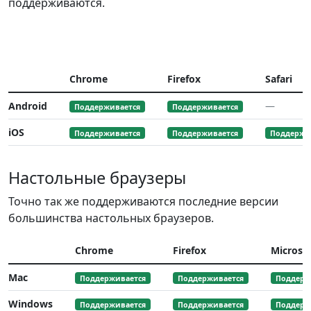
поддерживаются.
Chrome
Firefox
Safari
Android
—
Поддерживается
Поддерживается
iOS
Поддерживается
Поддерживается
Поддержи
Настольные браузеры
Точно так же поддерживаются последние версии
большинства настольных браузеров.
Chrome
Firefox
Microso
Mac
Поддерживается
Поддерживается
Поддерж
Windows
Поддерживается
Поддерживается
Поддерж