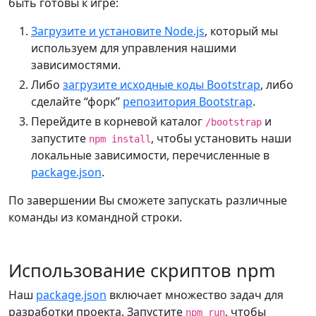
быть готовы к игре:
Загрузите и установите Node.js
, который мы
используем для управления нашими
зависимостями.
Либо
загрузите исходные коды Bootstrap
, либо
сделайте “форк”
репозитория Bootstrap
.
Перейдите в корневой каталог
и
/bootstrap
запустите
, чтобы установить наши
npm install
локальные зависимости, перечисленные в
package.json
.
По завершении Вы сможете запускать различные
команды из командной строки.
Использование скриптов npm
Наш
package.json
включает множество задач для
разработки проекта. Запустите
, чтобы
npm run