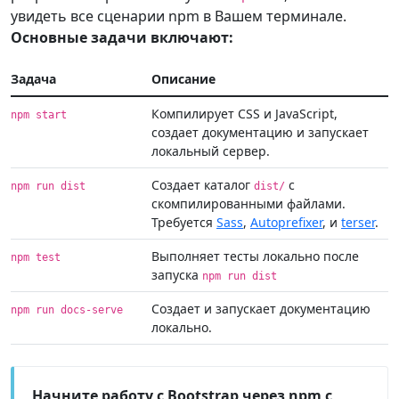
увидеть все сценарии npm в Вашем терминале.
Основные задачи включают:
Задача
Описание
Компилирует CSS и JavaScript,
npm start
создает документацию и запускает
локальный сервер.
Создает каталог
с
npm run dist
dist/
скомпилированными файлами.
Требуется
Sass
,
Autoprefixer
, и
terser
.
Выполняет тесты локально после
npm test
запуска
npm run dist
Создает и запускает документацию
npm run docs-serve
локально.
Начните работу с Bootstrap через npm с