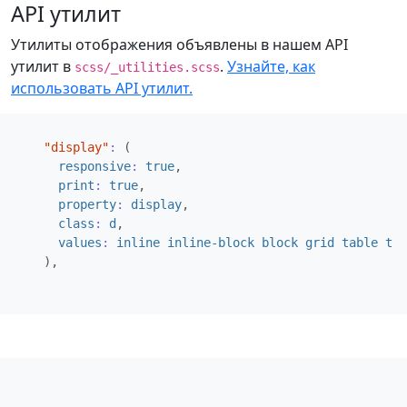
API утилит
Утилиты отображения объявлены в нашем API
утилит в
.
Узнайте, как
scss/_utilities.scss
использовать API утилит.
"display"
:
(
responsive
:
true
,
print
:
true
,
property
:
display
,
class
:
d
,
values
:
inline
inline-block
block
grid
table
tab
),