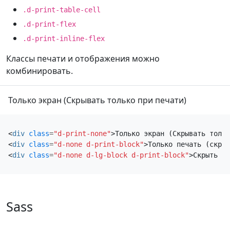
.d-print-table-cell
.d-print-flex
.d-print-inline-flex
Классы печати и отображения можно
комбинировать.
Только экран (Скрывать только при печати)
<
div
class
=
"d-print-none"
>
Только экран (Скрывать тольк
<
div
class
=
"d-none d-print-block"
>
Только печать (скрыт
<
div
class
=
"d-none d-lg-block d-print-block"
>
Скрыть до
Sass