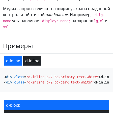
Медиа-запросы влияют на ширину экрана с заданной
контрольной точкой
или больше
. Например,
.d-lg-
устанавливает
на экранах
,
и
none
display: none;
lg
xl
.
xxl
Примеры
d-inline
d-inline
<
div
class
=
"d-inline p-2 bg-primary text-white"
>
d-inli
<
div
class
=
"d-inline p-2 bg-dark text-white"
>
d-inline
<
d-block