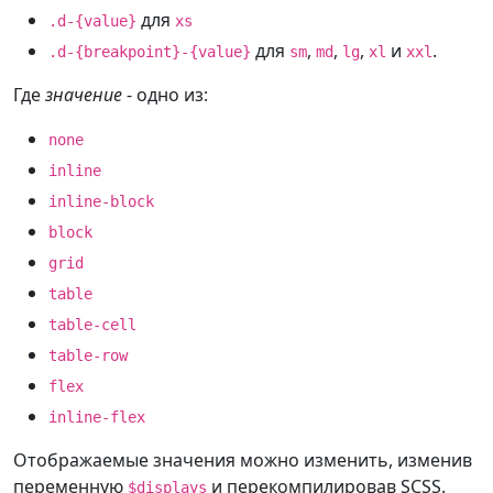
для
.d-{value}
xs
для
,
,
,
и
.
.d-{breakpoint}-{value}
sm
md
lg
xl
xxl
Где
значение
- одно из:
none
inline
inline-block
block
grid
table
table-cell
table-row
flex
inline-flex
Отображаемые значения можно изменить, изменив
переменную
и перекомпилировав SCSS.
$displays