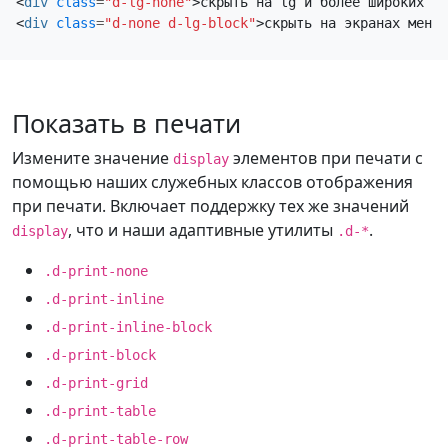
<
div
class
=
"d-lg-none"
>
скрыть на lg и более широких эк
<
div
class
=
"d-none d-lg-block"
>
скрыть на экранах меньш
Показать в печати
Измените значение
элементов при печати с
display
помощью наших служебных классов отображения
при печати. Включает поддержку тех же значений
, что и наши адаптивные утилиты
.
display
.d-*
.d-print-none
.d-print-inline
.d-print-inline-block
.d-print-block
.d-print-grid
.d-print-table
.d-print-table-row