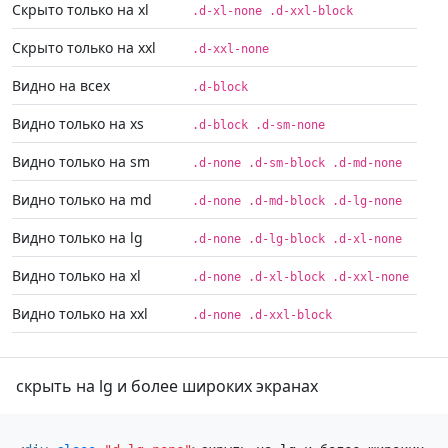
Скрыто только на xl
.d-xl-none .d-xxl-block
Скрыто только на xxl
.d-xxl-none
Видно на всех
.d-block
Видно только на xs
.d-block .d-sm-none
Видно только на sm
.d-none .d-sm-block .d-md-none
Видно только на md
.d-none .d-md-block .d-lg-none
Видно только на lg
.d-none .d-lg-block .d-xl-none
Видно только на xl
.d-none .d-xl-block .d-xxl-none
Видно только на xxl
.d-none .d-xxl-block
скрыть на lg и более широких экранах