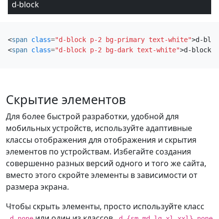
d-block
<
span
class
=
"d-block p-2 bg-primary text-white"
>
d-bloc
<
span
class
=
"d-block p-2 bg-dark text-white"
>
d-block
</
Скрытие элементов
Для более быстрой разработки, удобной для
мобильных устройств, используйте адаптивные
классы отображения для отображения и скрытия
элементов по устройствам. Избегайте создания
совершенно разных версий одного и того же сайта,
вместо этого скройте элементы в зависимости от
размера экрана.
Чтобы скрыть элементы, просто используйте класс
или один из классов
.d-none
.d-{sm,md,lg,xl,xxl}-none