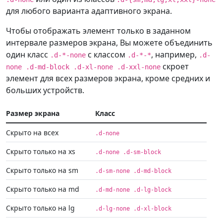
для любого варианта адаптивного экрана.
Чтобы отображать элемент только в заданном
интервале размеров экрана, Вы можете объединить
один класс
с классом
, например,
.d-*-none
.d-*-*
.d-
скроет
none .d-md-block .d-xl-none .d-xxl-none
элемент для всех размеров экрана, кроме средних и
больших устройств.
Размер экрана
Класс
Скрыто на всех
.d-none
Скрыто только на xs
.d-none .d-sm-block
Скрыто только на sm
.d-sm-none .d-md-block
Скрыто только на md
.d-md-none .d-lg-block
Скрыто только на lg
.d-lg-none .d-xl-block