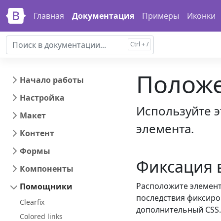
Перейти к основному содержанию
Перейти к нав
Главная
Документация
Примеры
Иконки
Полож
Начало работы
Настройка
Используйте 
Макет
элемента.
Контент
Формы
Фиксация 
Компоненты
Расположите элемент 
Помощники
последствия фиксиро
Clearfix
дополнительный CSS.
Colored links