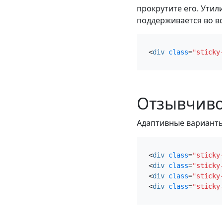
прокрутите его. Утил
поддерживается во вс
<
div
class
=
"sticky
Отзывчиво
Адаптивные варианты
<
div
class
=
"sticky
<
div
class
=
"sticky
<
div
class
=
"sticky
<
div
class
=
"sticky