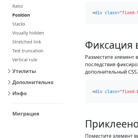
Ratio
<
div
class
=
"fixed-
Position
Stacks
Visually hidden
Фиксация 
Stretched link
Text truncation
Разместите элемент в
Vertical rule
последствия фиксиро
Утилиты
дополнительный CSS.
Дополнительно
<
div
class
=
"fixed-
Инфо
Миграция
Приклеено
Поместите элемент вв