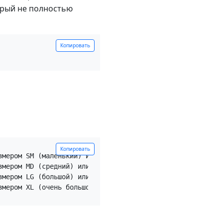
орый не полностью
Копировать
Копировать
змером SM (маленький) или шире
</
div
>
змером MD (средний) или шире
</
div
>
змером LG (большой) или шире
</
div
>
змером XL (очень большой) или шире
</
div
>